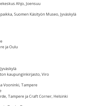
dekeskus Ahjo, Joensuu
önpaikka, Suomen Käsityön Museo, Jyväskylä
re
re ja Oulu
 Jyväskylä
tton kaupunginkirjasto, Viro
 ja Vooninki, Tampere
e
de, Tampere ja Craft Corner, Helsinki