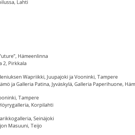
ilussa, Lahti
 future”, Hämeenlinna
a 2, Pirkkala
leniuksen Wapriikki, Juupajoki ja Vooninki, Tampere
tämö ja Galleria Patina, Jyväskylä, Galleria Paperihuone, H
Vooninki, Tampere
Höyrygalleria, Korpilahti
arikkogalleria, Seinäjoki
ijon Masuuni, Teijo