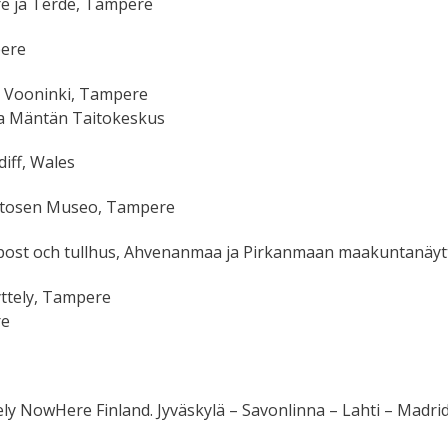
e ja Terde, Tampere
pere
a Vooninki, Tampere
ja Mäntän Taitokeskus
iff, Wales
altosen Museo, Tampere
post och tullhus, Ahvenanmaa ja Pirkanmaan maakuntanäytt
yttely, Tampere
re
ly NowHere Finland. Jyväskylä – Savonlinna – Lahti – Madrid