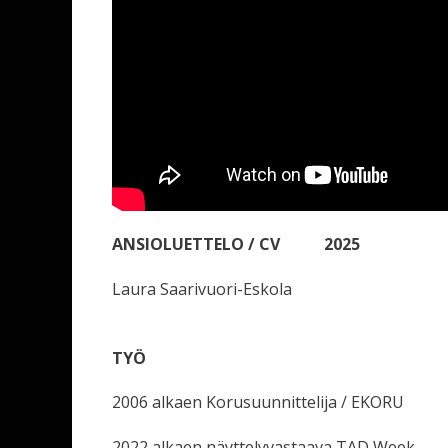
ANSIOLUETTELO / CV 2025
Laura Saarivuori-Eskola
TYÖ
2006 alkaen Korusuunnittelija / EKORU
2022 alkaen näyttelyvastaava TAD Week