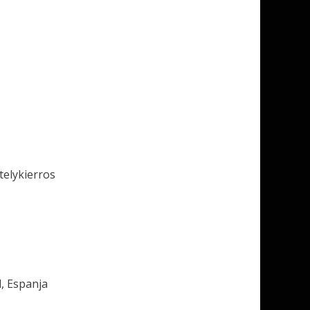
elykierros
, Espanja