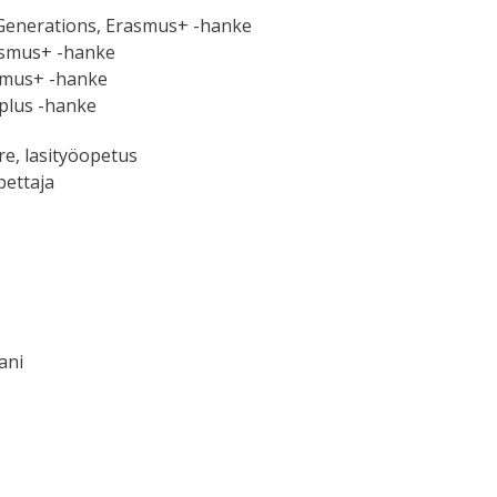
 Generations, Erasmus+ -hanke
rasmus+ -hanke
asmus+ -hanke
dplus -hanke
e, lasityöopetus
pettaja
ani