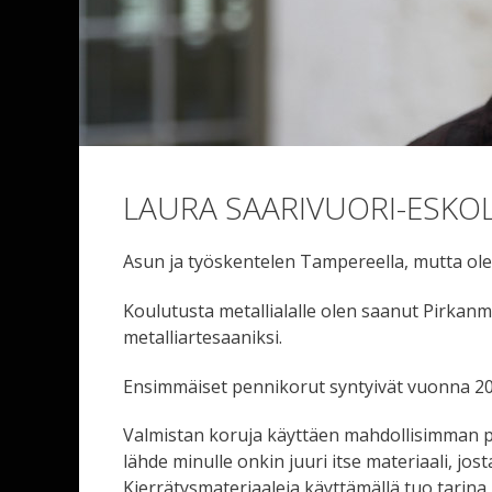
LAURA SAARIVUORI-ESKO
Asun ja työskentelen Tampereella, mutta olen
Koulutusta metallialalle olen saanut Pirkan
metalliartesaaniksi.
Ensimmäiset pennikorut syntyivät vuonna 20
Valmistan koruja käyttäen mahdollisimman palj
lähde minulle onkin juuri itse materiaali, jo
Kierrätysmateriaaleja käyttämällä tuo tarina