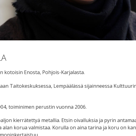
LA
 kotoisin Enosta, Pohjois-Karjalasta.
maan Taitokeskuksessa, Lempäälässä sijainneessa Kulttuurin
04, toiminimen perustin vuonna 2006.
on kierrätettyä metallia. Etsin oivalluksia ja pyrin antamaan
sta alan korua valmistaa. Korulla on aina tarina ja koru on ka
 moninkertaistuu.